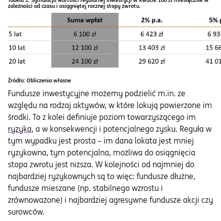
Tabela 1. Symulacja wartości regularnej inwestycji w kwocie 100 zł miesięcznie w
zależności od czasu i osiągniętej rocznej stopy zwrotu.
Źródło: Obliczenia własne
Fundusze inwestycyjne możemy podzielić m.in. ze
względu na rodzaj aktywów, w które lokują powierzone im
środki. To z kolei definiuje poziom towarzyszącego im
ryzyka
, a w konsekwencji i potencjalnego zysku. Reguła w
tym wypadku jest prosta – im dana lokata jest mniej
ryzykowna, tym potencjalna, możliwa do osiągnięcia
stopa zwrotu jest niższa. W kolejności od najmniej do
najbardziej ryzykownych są to więc: fundusze dłużne,
fundusze mieszane (np. stabilnego wzrostu i
zrównoważone) i najbardziej agresywne fundusze akcji czy
surowców.