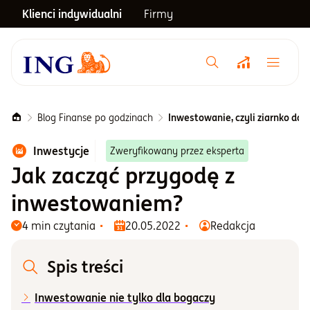
Klienci indywidualni
Firmy
Menu główne
Notowania
Blog Finanse po godzinach
Inwestowanie, czyli ziarnko do z
Inwestycje
Zweryfikowany przez eksperta
Emerytura
Jak zacząć przygodę z
inwestowaniem?
Inwestycje
4 min czytania
20.05.2022
Redakcja
Blog
Spis treści
Centrum pomocy
Inwestowanie nie tylko dla bogaczy