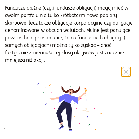
Fundusze dłużne (czyli fundusze obligacji) mogą mieć w
swoim portfelu nie tylko krótkoterminowe papiery
skarbowe, lecz także obligacje korporacyjne czy obligacje
denominowane w obcych walutach. Mylne jest panujące
powszechnie przekonanie, że na funduszach obligacji (i
samych obligacjach) można tylko zyskać – choć
faktycznie zmienność tej klasy aktywów jest znacznie
mniejsza niż akcji.
Po drugiej stronie skali znajdują się
fundusze akcji
. Ich
portfel nawet w 100 proc. składa się z papierów spółek
notowanych na giełdach. Ceny akcji danego
przedsiębiorstwa zależą m.in. od ogólnej koniunktury
gospodarczej, perspektyw branży, w jakiej działa firma, jej
kondycji finansowej czy też bieżących informacji
dotyczących spółki. To wszystko sprawia, że wartość
jednostek funduszy akcyjnych może podlegać silnym
wahaniom.