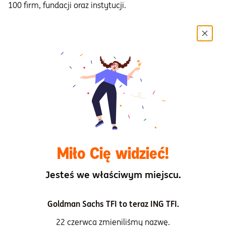
100 firm, fundacji oraz instytucji.
Więcej informacji o nagrodzie i zwycięzcach znajdziesz
tutaj
.
Tagi:
ESG
Podziel się artykułem
Miło Cię widzieć!
Jesteś we właściwym miejscu.
Goldman Sachs TFI to teraz ING TFI.
Specjalista ds. komunikacji
22 czerwca zmieniliśmy nazwę.