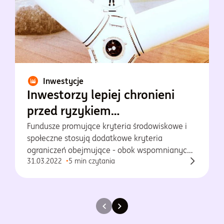
Inwestycje
Inwestorzy lepiej chronieni
przed ryzykiem
greenwashingu
Fundusze promujące kryteria środowiskowe i
społeczne stosują dodatkowe kryteria
ograniczeń obejmujące - obok wspomnianych
31.03.2022
5 min czytania
wyżej - również m.in. odwierty w Arktyce,
produkcję futer i skór specjalnych, hazard,
energetykę jądrową, wydobycie ropy i gazu
łupkowego.