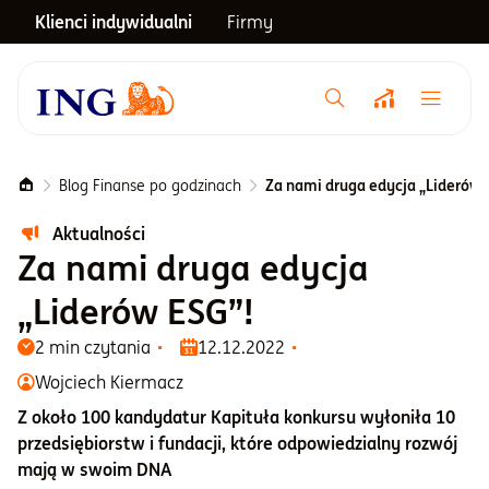
Klienci indywidualni
Firmy
Menu główne
Notowania
Blog Finanse po godzinach
Za nami druga edycja „Liderów 
Aktualności
Emerytura
Za nami druga edycja
„Liderów ESG”!
Inwestycje
2 min czytania
12.12.2022
Wojciech Kiermacz
Blog
Z około 100 kandydatur Kapituła konkursu wyłoniła 10
przedsiębiorstw i fundacji, które odpowiedzialny rozwój
Centrum pomocy
mają w swoim DNA